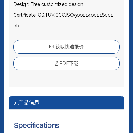
Design: Free customized design
Certificate: GS,TUV,CCC,ISO9001,14001,18001
etc.
获取快速报价
PDF下载
> 产品信息
Specifications