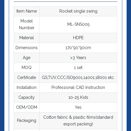
Item Name
Rocket single swing
Model
ML-SNS005
Number
Material
HDPE
Dimensions
170*90*90cm
Age
>3 Years
MOQ
1 set
Certificate
GS,TUV,CCC,ISO9001,14001,18001 etc.
Installation
Professional CAD Instruction
Capacity
10-25 Kids
OEM/ODM
Yes
Cotton fabric & plastic films(standard
Packaging
export packing)