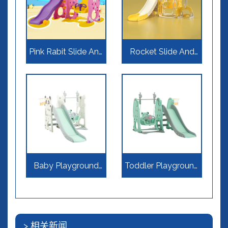
Pink Rabit Slide And
Rocket Slide And
Swing 3 In 1
Swing 6 In 1
Baby Playground
Toddler Playground
Slide Set
Slide Set
> 相关新闻