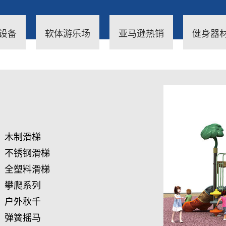
设备
软体游乐场
亚马逊热销
健身器
木制滑梯
不锈钢滑梯
全塑料滑梯
攀爬系列
户外秋千
弹簧摇马