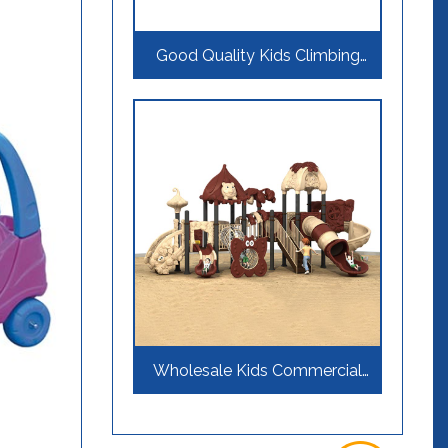
Good Quality Kids Climbing
Playground Outdoor
Wholesale Kids Commercial
Outdoor Playground Sets