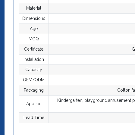
Material
Dimensions
Age
MOQ
Certificate
G
Installation
Capacity
OEM/ODM
Packaging
Cotton fa
Kindergarten, playground,amusement par
Applied
Lead Time